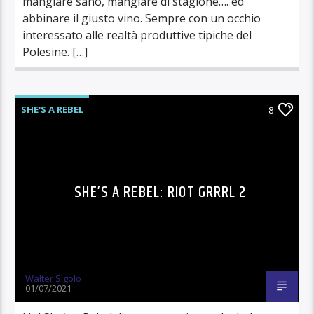
mangiare sano, mangiare di stagione…. ed
abbinare il giusto vino. Sempre con un occhio
interessato alle realtà produttive tipiche del
Polesine. […]
SHE'S A REBEL
8
SHE’S A REBEL: RIOT GRRRL 2
Walter Sigolo
01/07/2021