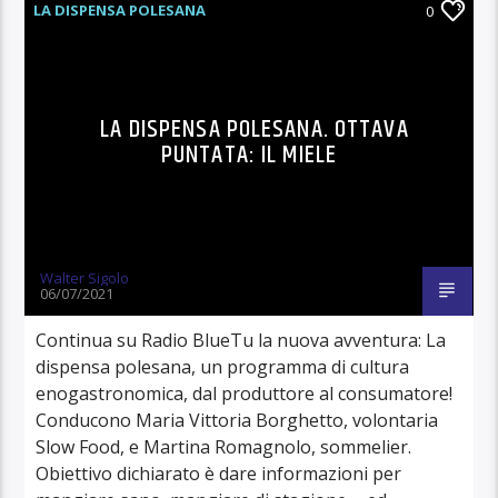
LA DISPENSA POLESANA
0
LA DISPENSA POLESANA. OTTAVA
PUNTATA: IL MIELE
Walter Sigolo
06/07/2021
Continua su Radio BlueTu la nuova avventura: La
dispensa polesana, un programma di cultura
enogastronomica, dal produttore al consumatore!
Conducono Maria Vittoria Borghetto, volontaria
Slow Food, e Martina Romagnolo, sommelier.
Obiettivo dichiarato è dare informazioni per