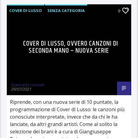
COVER DI LUSSO
SENZA CATEGORIA
0
COVER DI LUSSO, OVVERO CANZONI DI
SECONDA MANO – NUOVA SERIE
Giancarlo Lovisari
29/07/2021
Riprende, con una nuova serie di 10 puntate, la
programmazione di Cover di Lusso: le canzoni più
conosciute interpretate, invece che da chi le ha
lanciate, da altri grandi artisti. Come al solito la
selezione dei brani è a cura di Giangiuseppe