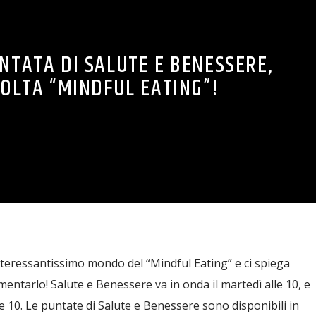
NTATA DI SALUTE E BENESSERE,
OLTA “MINDFUL EATING”!
interessantissimo mondo del “Mindful Eating” e ci spiega
entarlo! Salute e Benessere va in onda il martedì alle 10, e
lle 10. Le puntate di Salute e Benessere sono disponibili in