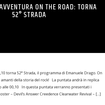
AVVENTURA ON THE ROAD: TORNA
52° STRADA
5,10 torna 52° Strada, il programma di Emanuele Drago. On
li amanti della storia del rock! La puntata andrà in replica
to alle 00,10 In questa puntata verranno presentati i
oster – Devil’s Answer Creedence Clearwater Revival – […]