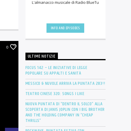
L'almanacco musicale di Radio BlueTu
INFO AND EPISODES
0
ULTIME NOTIZIE
FOCUS 142 – LE INIZIATIVE DI LEGGE
POPOLARE SU APPALTI E SANITÀ
MESSICO & NUVOLE ARRIVA LA PUNTATA 283!!
TEATRO CINESE 320: SONGS I LIKE
NUOVA PUNTATA DI “DENTRO IL SOLCO” ALLA
SCOPERTA DI JANIS JOPLIN CON I BIG BROTHER
AND THE HOLDING COMPANY IN “CHEAP
THRILLS”
ROCKWAVE, PUNTATA ESTIVA CON