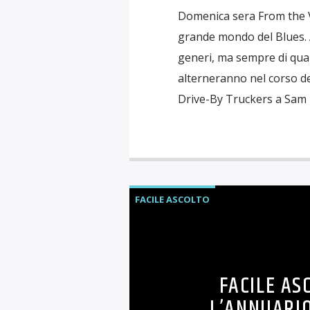
Domenica sera From the Va
grande mondo del Blues. A
generi, ma sempre di qual
alterneranno nel corso d
Drive-By Truckers a Sam 
FACILE ASCOLTO
FACILE AS
L’ANNUARIO