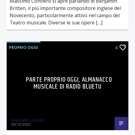
Massimo Contiero si apre parlando di Benjamin
Britten, il più importante compositore inglese del
Novecento, particolarmente attivo nel campo del
Teatro musicale. Diverse le sue opere […]
PROPRIO OGGI
0
PARTE PROPRIO OGGI, ALMANACCO
MUSICALE DI RADIO BLUETU
Giancarlo Lovisari
30/12/2022