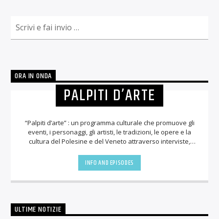
ORA IN ONDA
PALPITI D’ARTE
“Palpiti d’arte” : un programma culturale che promuove gli
eventi, i personaggi, gli artisti, le tradizioni, le opere e la
cultura del Polesine e del Veneto attraverso interviste,
presentazioni di libri e di mostre, appuntamenti culturali,
letture sceniche e tanto altro. Ideatrice e conduttrice del
INFO AND EPISODES
programma la nota scrittrice Angioletta Masiero.
ULTIME NOTIZIE