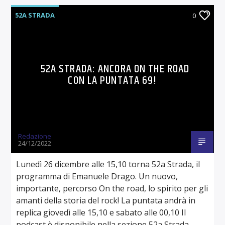
52A STRADA
0
52A STRADA: ANCORA ON THE ROAD
CON LA PUNTATA 69!
Redazione
24/12/2022
Lunedì 26 dicembre alle 15,10 torna 52a Strada, il
programma di Emanuele Drago. Un nuovo,
importante, percorso On the road, lo spirito per gli
amanti della storia del rock! La puntata andrà in
replica giovedì alle 15,10 e sabato alle 00,10 Il
podcast è disponibile nella sezione 52a Strada