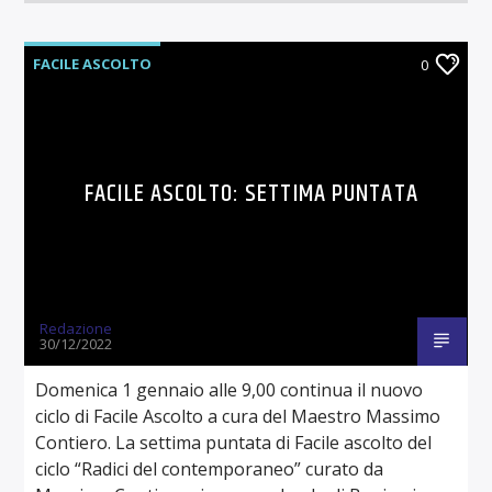
FACILE ASCOLTO
0
FACILE ASCOLTO: SETTIMA PUNTATA
Redazione
30/12/2022
Domenica 1 gennaio alle 9,00 continua il nuovo
ciclo di Facile Ascolto a cura del Maestro Massimo
Contiero. La settima puntata di Facile ascolto del
ciclo “Radici del contemporaneo” curato da