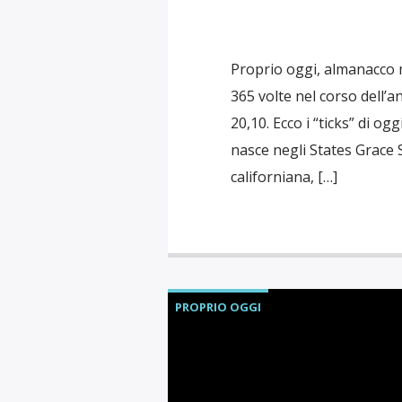
Proprio oggi, almanacco 
365 volte nel corso dell’a
20,10. Ecco i “ticks” di og
nasce negli States Grace S
californiana, […]
PROPRIO OGGI