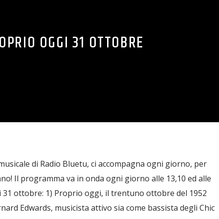
OPRIO OGGI 31 OTTOBRE
musicale di Radio Bluetu, ci accompagna ogni giorno, per
nno! Il programma va in onda ogni giorno alle 13,10 ed alle
gi 31 ottobre: 1) Proprio oggi, il trentuno ottobre del 1952
rnard Edwards, musicista attivo sia come bassista degli Chic