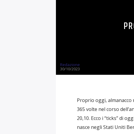
PR
Redazione
30/10/2023
Proprio oggi, almanacco 
365 volte nel corso dell’a
20,10. Ecco i “ticks” di og
nasce negli Stati Uniti Be