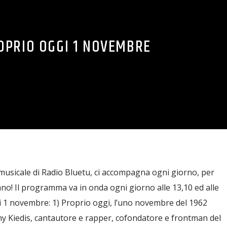
OPRIO OGGI 1 NOVEMBRE
musicale di Radio Bluetu, ci accompagna ogni giorno, per
nno! Il programma va in onda ogni giorno alle 13,10 ed alle
ggi 1 novembre: 1) Proprio oggi, l’uno novembre del 1962
y Kiedis, cantautore e rapper, cofondatore e frontman del