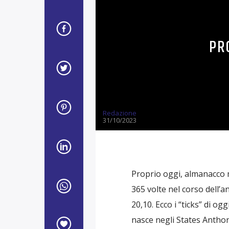
PR
Redazione
31/10/2023
Proprio oggi, almanacco 
365 volte nel corso dell’a
20,10. Ecco i “ticks” di o
nasce negli States Anthon