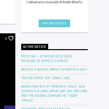
L'almanacco musicale di Radio BlueTu
INFO AND EPISODES
0
ULTIME NOTIZIE
FOCUS 142 – LE INIZIATIVE DI LEGGE
POPOLARE SU APPALTI E SANITÀ
MESSICO & NUVOLE ARRIVA LA PUNTATA 283!!
TEATRO CINESE 320: SONGS I LIKE
NUOVA PUNTATA DI “DENTRO IL SOLCO” ALLA
SCOPERTA DI JANIS JOPLIN CON I BIG BROTHER
AND THE HOLDING COMPANY IN “CHEAP
THRILLS”
ROCKWAVE, PUNTATA ESTIVA CON