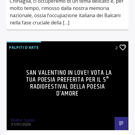
Chinaglia, ci occuperemo di un tema delicato e, per
molto tempo, rimosso dalla nostra memoria
nazionale, ossia l’occupazione italiana dei Balcani
nella fase cruciale della […]
PALPITI D'ARTE
2
SAN VALENTINO IN LOVE! VOTA LA
TUA POESIA PREFERITA PER IL 5°
RADIOFESTIVAL DELLA POESIA
D’AMORE
Walter Sigolo
31/01/2026