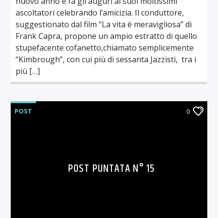
nuovo anno e fa gli auguri ai suoi moltissimi
ascoltatori celebrando l’amicizia. Il conduttore,
suggestionato dal film “La vita è meravigliosa” di
Frank Capra, propone un ampio estratto di quello
stupefacente cofanetto,chiamato semplicemente
“Kimbrough”, con cui più di sessanta Jazzisti, tra i
più […]
POST
0
POST PUNTATA N° 15