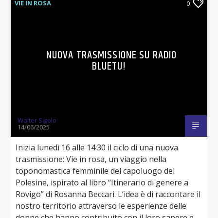
VIE IN ROSA
0
NUOVA TRASMISSIONE SU RADIO
BLUETU!
Walter Sigolo
14/06/2025
Inizia lunedì 16 alle 14:30 il ciclo di una nuova
trasmissione: Vie in rosa, un viaggio nella
toponomastica femminile del capoluogo del
Polesine, ispirato al libro “Itinerario di genere a
Rovigo” di Rosanna Beccari. L’idea è di raccontare il
nostro territorio attraverso le esperienze delle
donne che hanno contribuito con il loro sapere e