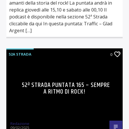
amanti della storia del rock! La puntata andrà in
replica giovedì alle 15,10 e sabato alle 00,10 Il
podcast è disponibile nella sezione 52ª Strada
cliccabile da qui In questa puntata: Traffic – Glad
Argent […]
52A STRADA
0
52ª STRADA PUNTATA 165 – SEMPRE
A RITMO DI ROCK!
Redazione
09/02/2025