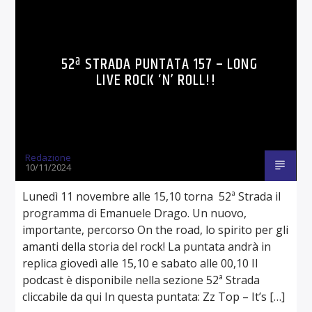
52ª STRADA PUNTATA 157 – LONG
LIVE ROCK ‘N’ ROLL!!
Redazione
10/11/2024
Lunedì 11 novembre alle 15,10 torna 52ª Strada il
programma di Emanuele Drago. Un nuovo,
importante, percorso On the road, lo spirito per gli
amanti della storia del rock! La puntata andrà in
replica giovedì alle 15,10 e sabato alle 00,10 Il
podcast è disponibile nella sezione 52ª Strada
cliccabile da qui In questa puntata: Zz Top – It’s […]