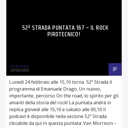
52ª STRADA PUNTATA 167 – IL ROCK
PIROTECNICO!
Redazione
23/02/2025
Lunedì 24 febbraio alle 15,10 torna 52ª Strada il
programma di Emanuele Drago. Un nuovo,
importante, percorso On the road, lo spirito per gli
amanti della storia del rock! La puntata andrà in
replica giovedì alle 15,10 e sabato alle 00,10 Il
podcast è disponibile nella sezione 52ª Strada
cliccabile da qui In questa puntata: Van Morrison –