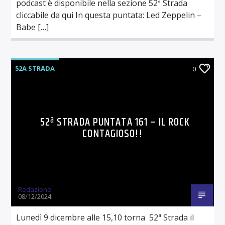
podcast è disponibile nella sezione 52ª Strada
cliccabile da qui In questa puntata: Led Zeppelin –
Babe […]
52A STRADA
0
52ª STRADA PUNTATA 161 – IL ROCK
CONTAGIOSO!!
Redazione
08/12/2024
Lunedì 9 dicembre alle 15,10 torna 52ª Strada il