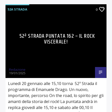
52A STRADA
0
52ª STRADA PUNTATA 162 – IL ROCK
VISCERALE!
Redazione
19/01/2025
Lunedì 20 gennaio alle 15,10 torna 52ª Strada il
programma di Emanuele Drago. Un nuovo,
importante, percorso On the road, lo spirito per gli
amanti della storia del rock! La puntata andrà in
replica giovedì alle 15,10 e sabato alle 00,10 Il