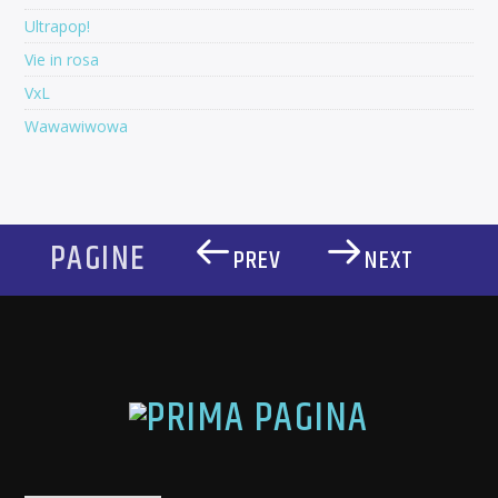
Ultrapop!
Vie in rosa
VxL
Wawawiwowa
PAGINE
PREV
NEXT