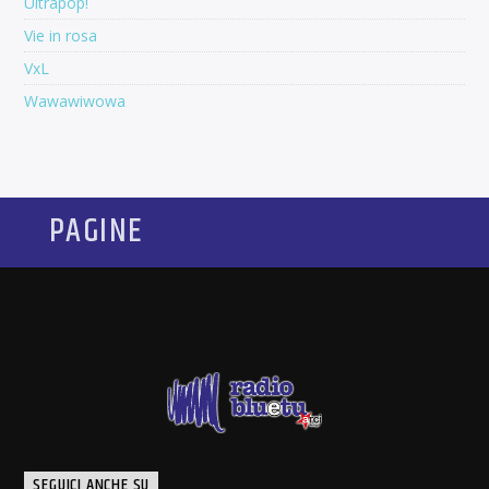
Ultrapop!
Vie in rosa
VxL
Wawawiwowa
PAGINE
SEGUICI ANCHE SU