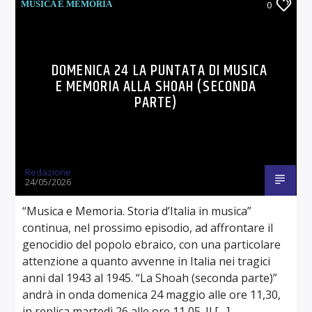
MUSICA E MEMORIA
0
DOMENICA 24 LA PUNTATA DI MUSICA
E MEMORIA ALLA SHOAH (SECONDA
PARTE)
Redazione
24/05/2026
“Musica e Memoria. Storia d’Italia in musica”
continua, nel prossimo episodio, ad affrontare il
genocidio del popolo ebraico, con una particolare
attenzione a quanto avvenne in Italia nei tragici
anni dal 1943 al 1945. “La Shoah (seconda parte)”
andrà in onda domenica 24 maggio alle ore 11,30,
in replica martedì 26 alle ore 11,05. Il […]