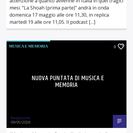
attenzione a quanto avvenne in Italia in quei tragici
mesi. “La Shoah (prima parte)” andrà in onda
domenica 17 maggio alle ore 11,30, in replica
martedì 19 alle ore 11,05. Il podcast […]
MUSICA E MEMORIA
0
NUOVA PUNTATA DI MUSICA E
MEMORIA
Redazione
09/05/2026