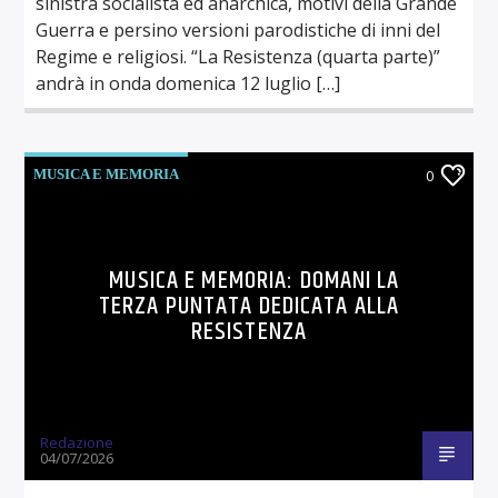
sinistra socialista ed anarchica, motivi della Grande
Guerra e persino versioni parodistiche di inni del
Regime e religiosi. “La Resistenza (quarta parte)”
andrà in onda domenica 12 luglio […]
MUSICA E MEMORIA
0
MUSICA E MEMORIA: DOMANI LA
TERZA PUNTATA DEDICATA ALLA
RESISTENZA
Redazione
04/07/2026