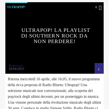
ULTRAPOP!
0
ULTRAPOP! LA PLAYLIST
DI SOUTHERN ROCK DA
NON PERDERE!
Redazione
16/04/2025
Ritorna mercoledì 16 aprile, alle 16,05, il nuovo programma
della ricca proposta di Radio Bluetu: Ultrapop! Una
selezione musicale non convenzionale, alla scoperta del
pop/rock degli ultimi decenni, per un pomeriggio in musica.
Una visione personale della rivoluzione musicale degli ultimi
50 anni. Conduce in studio Simone Vallin. Radio Bluetu ci