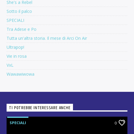
She's a Rebel
Sotto il palco
SPECIALI
Tra Adese e Po
Tutta un'altra storia. Il mese di Arci On Air
Ultrapop!
Vie in rosa
VxL
Wawawiwowa
TI POTREBBE INTERESSARE ANCHE
SPECIALI
0