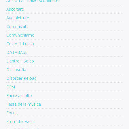
Arci On Air Radio sconfinate
Ascoltarci
Audioletture
Comunicati
Comunichiamo
Cover di Lusso
DATABASE
Dentro il Solco
Discosofia
Disorder Reload
ECM
Facile ascolto
Festa della musica
Focus
From the Vault