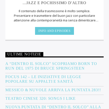
...JAZZ E POCHISSIMO D'ALTRO
Il contenuto della trasmissione è molto semplice.
Presentare e trasmettere del buon jazz con particolare
attenzione alla contemporaneità ma senza dimenticare
che, più di altre forme artistiche, il jazz ha un rapporto del
tutto peculiare con il suo passato.
INFO AND EPISODES
ULTIME NOTIZIE
A “DENTRO IL SOLCO” SCOPRIAMO BORN TO
RUN DEL 1975 DI BRUCE SPRINGSTEEN
FOCUS 142 – LE INIZIATIVE DI LEGGE
POPOLARE SU APPALTI E SANITÀ
MESSICO & NUVOLE ARRIVA LA PUNTATA 283!!
TEATRO CINESE 320: SONGS I LIKE
NUOVA PUNTATA DI “DENTRO IL SOLCO” ALLA