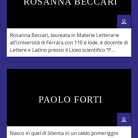
ROSANNA BECCARI
Rosanna Beccari, laureata in Materie Letterarie
all’Università di Ferrara con 110 e lode, è docente di
Lettere e Latino presso il Liceo scientifico “P.
Paleocapa” di Rovigo, dove nel corso degli anni ha
realizzato vari eventi culturali (mostre, convegni,
incontri) coinvolgendo i suoi studenti e le
istituzioni ed associazioni del territorio. Rodigina e
polesana “doc”, […]
PAOLO FORTI
Nasco in quel di Stienta in un caldo pomeriggio