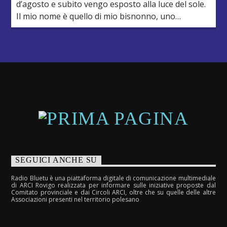
d’agosto e subito vengo esposto alla luce del sole.
Il mio nome è quello di mio bisnonno, uno
scariolante che portava due vistosi baffi ed amava
guardare i programmi televisivi tenendomi accanto
a lui. In casa si ascoltava molta musica, quella
trasmessa dalla radio, e si […]
SEGUICI ANCHE SU
Radio Bluetu è una piattaforma digitale di comunicazione multimediale
di ARCI Rovigo realizzata per informare sulle iniziative proposte dal
Comitato provinciale e dai Circoli ARCI, oltre che su quelle delle altre
Associazioni presenti nel territorio polesano