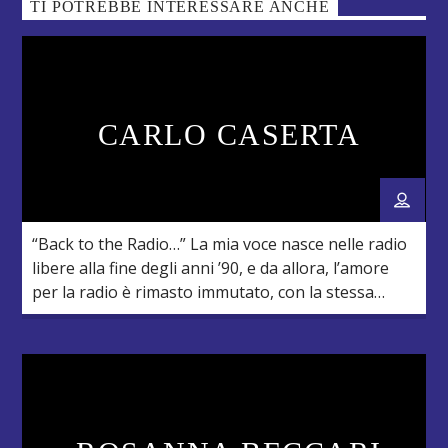
TI POTREBBE INTERESSARE ANCHE
CARLO CASERTA
“Back to the Radio…” La mia voce nasce nelle radio
libere alla fine degli anni ’90, e da allora, l’amore
per la radio è rimasto immutato, con la stessa
intensità di sempre. Appassionato di musica, ho
avuto la fortuna di vivere esperienze come
conduttore, DJ e speaker in diverse emittenti
radiofoniche tra Emilia, Triveneto, Lazio, […]