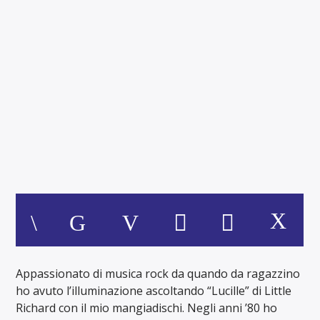
52A STRADA
Musica rock e blues anni '60-'70-'80
Appassionato di musica rock da quando da ragazzino
ho avuto l’illuminazione ascoltando “Lucille” di Little
Richard con il mio mangiadischi. Negli anni ’80 ho