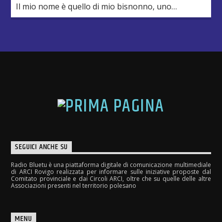
Il mio nome è quello di mio bisnonno, uno
scariolante che portava due vistosi baffi ed amava
guardare i programmi televisivi tenendomi accanto
a lui. In casa si ascoltava molta musica, quella
trasmessa dalla radio, e si […]
SEGUICI ANCHE SU
Radio Bluetu è una piattaforma digitale di comunicazione multimediale
di ARCI Rovigo realizzata per informare sulle iniziative proposte dal
Comitato provinciale e dai Circoli ARCI, oltre che su quelle delle altre
Associazioni presenti nel territorio polesano
MENU