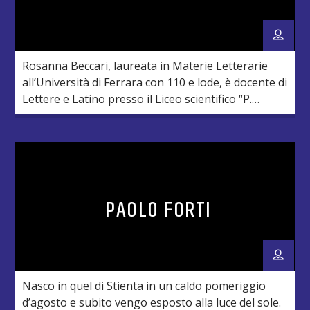
Rosanna Beccari, laureata in Materie Letterarie
all’Università di Ferrara con 110 e lode, è docente di
Lettere e Latino presso il Liceo scientifico “P.
Paleocapa” di Rovigo, dove nel corso degli anni ha
realizzato vari eventi culturali (mostre, convegni,
incontri) coinvolgendo i suoi studenti e le
istituzioni ed associazioni del territorio. Rodigina e
polesana “doc”, […]
PAOLO FORTI
Nasco in quel di Stienta in un caldo pomeriggio
d’agosto e subito vengo esposto alla luce del sole.