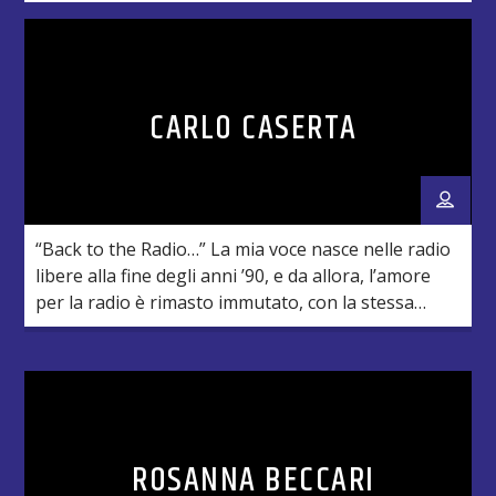
CARLO CASERTA
“Back to the Radio…” La mia voce nasce nelle radio
libere alla fine degli anni ’90, e da allora, l’amore
per la radio è rimasto immutato, con la stessa
intensità di sempre. Appassionato di musica, ho
avuto la fortuna di vivere esperienze come
conduttore, DJ e speaker in diverse emittenti
radiofoniche tra Emilia, Triveneto, Lazio, […]
ROSANNA BECCARI