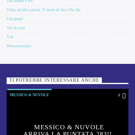
Tra Adese e Po
Tutta un'altra storia. Il mese di Arci On Air
Ultrapop!
Vie in rosa
VxL
Wawawiwowa
TI POTREBBE INTERESSARE ANCHE
MESSICO & NUVOLE
0
MESSICO & NUVOLE
ARRIVA LA PUNTATA 283!!