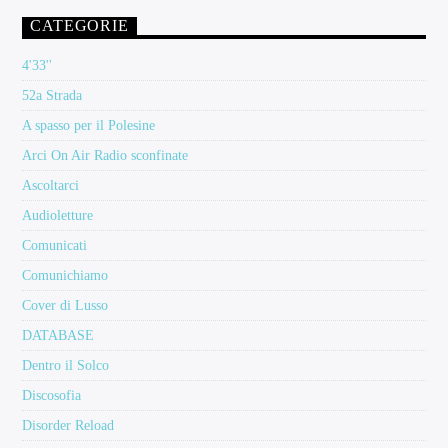
CATEGORIE
4'33''
52a Strada
A spasso per il Polesine
Arci On Air Radio sconfinate
Ascoltarci
Audioletture
Comunicati
Comunichiamo
Cover di Lusso
DATABASE
Dentro il Solco
Discosofia
Disorder Reload