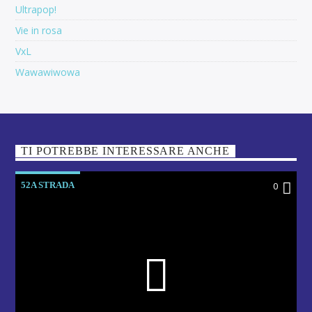
Ultrapop!
Vie in rosa
VxL
Wawawiwowa
TI POTREBBE INTERESSARE ANCHE
52A STRADA
0