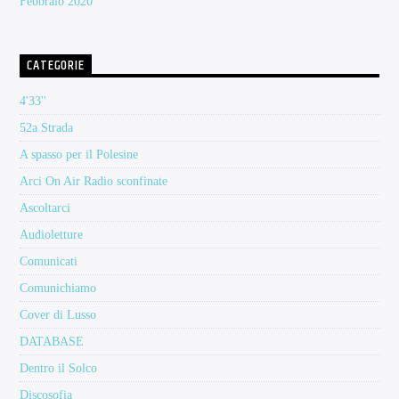
Febbraio 2020
CATEGORIE
4'33''
52a Strada
A spasso per il Polesine
Arci On Air Radio sconfinate
Ascoltarci
Audioletture
Comunicati
Comunichiamo
Cover di Lusso
DATABASE
Dentro il Solco
Discosofia