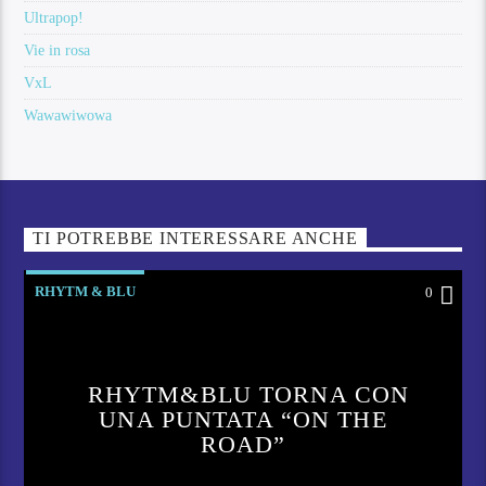
Ultrapop!
Vie in rosa
VxL
Wawawiwowa
TI POTREBBE INTERESSARE ANCHE
RHYTM & BLU
0
RHYTM&BLU TORNA CON
UNA PUNTATA “ON THE
ROAD”