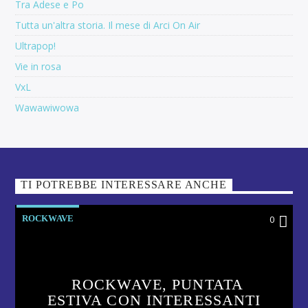
Tra Adese e Po
Tutta un'altra storia. Il mese di Arci On Air
Ultrapop!
Vie in rosa
VxL
Wawawiwowa
TI POTREBBE INTERESSARE ANCHE
ROCKWAVE
0
ROCKWAVE, PUNTATA
ESTIVA CON INTERESSANTI