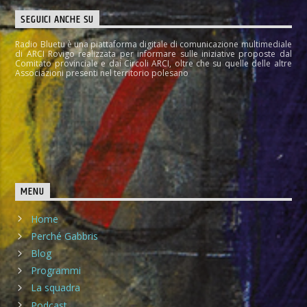
SEGUICI ANCHE SU
Radio Bluetu è una piattaforma digitale di comunicazione multimediale
di ARCI Rovigo realizzata per informare sulle iniziative proposte dal
Comitato provinciale e dai Circoli ARCI, oltre che su quelle delle altre
Associazioni presenti nel territorio polesano
MENU
Home
Perché Gabbris
Blog
Programmi
La squadra
Podcast