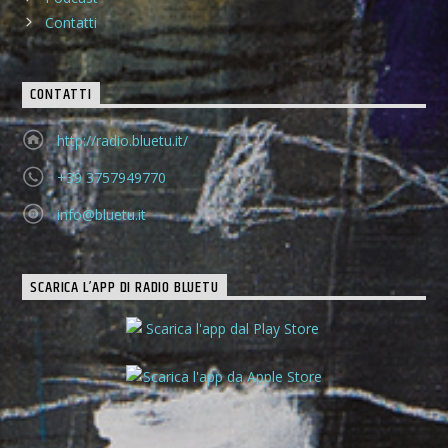
Contatti
CONTATTI
http://radio.bluetu.it/
+39 3757949770
info@bluetu.it
SCARICA L’APP DI RADIO BLUETU