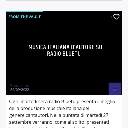
FROM THE VAULT
0
MUSICA ITALIANA D’AUTORE SU
RADIO BLUETU
Redazione
26/09/2022
Ogni martedì sera radio Bluetu presenta il meglio
della produzione musicale italiana del
genere cantautori. Nella puntata di martedì 27
settembre verranno, come al solito, presentati