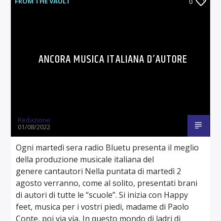
FROM THE VAULT
0
ANCORA MUSICA ITALIANA D’AUTORE
Redazione
01/08/2022
Ogni martedì sera radio Bluetu presenta il meglio
della produzione musicale italiana del
genere cantautori Nella puntata di martedì 2
agosto verranno, come al solito, presentati brani
di autori di tutte le “scuole”. Si inizia con Happy
feet, musica per i vostri piedi, madame di Paolo
Conte, poi via via, In questo mondo di ladri di