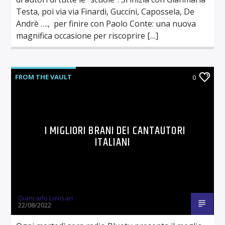
Testa, poi via via Finardi, Guccini, Capossela, De
Andrè …., per finire con Paolo Conte: una nuova
magnifica occasione per riscoprire […]
FROM THE VAULT
0
I MIGLIORI BRANI DEI CANTAUTORI
ITALIANI
Giancarlo Lovisari
22/08/2022