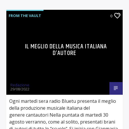
FROM THE VAULT
0
IL MEGLIO DELLA MUSICA ITALIANA
D’AUTORE
Redazione
29/08/2022
Ogni martedì sera radio Bluetu presenta il meglio
della produzione musicale italiana del
genere cantautori Nella puntata di martedì 30
agosto verranno, come al solito, presentati brani
di autori di tutte le “scuole”. Si inizia con Gianmaria