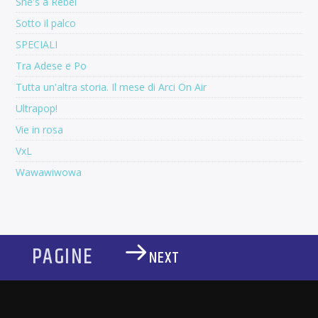
She's a Rebel
Sotto il palco
SPECIALI
Tra Adese e Po
Tutta un'altra storia. Il mese di Arci On Air
Ultrapop!
Vie in rosa
VxL
Wawawiwowa
PAGINE
NEXT