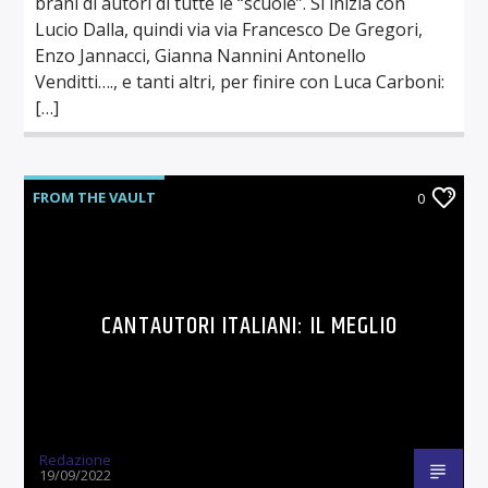
brani di autori di tutte le “scuole”. Si inizia con
Lucio Dalla, quindi via via Francesco De Gregori,
Enzo Jannacci, Gianna Nannini Antonello
Venditti…., e tanti altri, per finire con Luca Carboni:
[…]
FROM THE VAULT
0
CANTAUTORI ITALIANI: IL MEGLIO
Redazione
19/09/2022