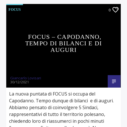
FOCUS
0
FOCUS – CAPODANNO,
TEMPO DI BILANCI E DI
AUGURI
Giancarlo Lovisari
30/12/2021
La nuova puntata di FOCUS si occupa del
Capodanno. Tempo dunque di bilanci e di auguri.
Abbiamo pensato di coinvolgere 5 Sindaci,
rappresentativi di tutto il territorio polesano,
chiedendo loro di riassumerci in pochi minuti