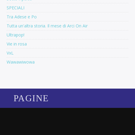
SPECIALI
Tra Adese e Po
Tutta un'altra storia. Il mese di Arci On Air
Ultrapop!
Vie in rosa
VxL
Wawawiwowa
PAGINE