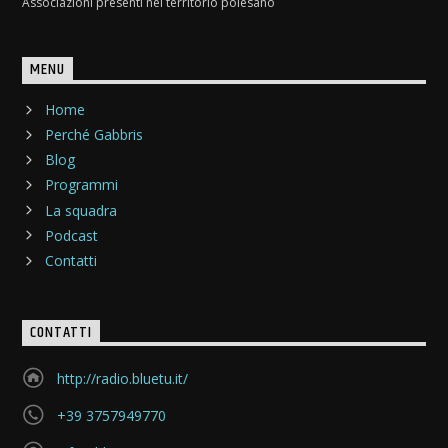
Associazioni presenti nel territorio polesano
MENU
Home
Perché Gabbris
Blog
Programmi
La squadra
Podcast
Contatti
CONTATTI
http://radio.bluetu.it/
+39 3757949770