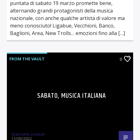
puntata di sabato 19 marzo promette bene,
alternando grandi protagonisti della musica
nazionale, con anche qualche artista di valore ma
meno conosciuto! Ligabue, Vecchioni, Banco,
Baglioni, Area, New Trolls… emozioni fino alla […]
FROM THE VAULT
0
SABATO, MUSICA ITALIANA
Giancarlo Lovisari
11/03/2022