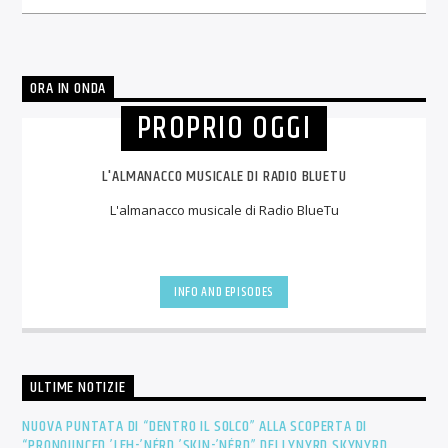
ORA IN ONDA
PROPRIO OGGI
L'ALMANACCO MUSICALE DI RADIO BLUETU
L'almanacco musicale di Radio BlueTu
INFO AND EPISODES
ULTIME NOTIZIE
NUOVA PUNTATA DI “DENTRO IL SOLCO” ALLA SCOPERTA DI
“PRONOUNCED ’LEH-’NÉRD ’SKIN-’NÉRD” DEI LYNYRD SKYNYRD