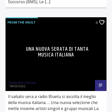
Soccorso (BMS), Le […]
FROM THE VAULT
0
UNA NUOVA SERATA DI TANTA
MUSICA ITALIANA
Giancarlo Lovisari
18/03/2022
Il sabato sera a radio Bluetu si ascolta il meglio
della musica italiana….. Una nuova selezione che
mette insieme artisti singoli e gruppi musicali La