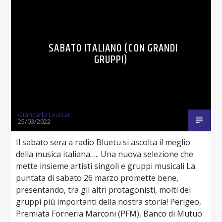
SABATO ITALIANO (CON GRANDI
GRUPPI)
Giancarlo Lovisari
25/03/2022
Il sabato sera a radio Bluetu si ascolta il meglio
della musica italiana….. Una nuova selezione che
mette insieme artisti singoli e gruppi musicali La
puntata di sabato 26 marzo promette bene,
presentando, tra gli altri protagonisti, molti dei
gruppi più importanti della nostra storia! Perigeo,
Premiata Forneria Marconi (PFM), Banco di Mutuo