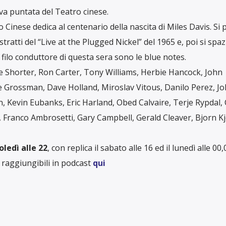
a puntata del Teatro cinese.
 Cinese dedica al centenario della nascita di Miles Davis. Si 
tratti del “Live at the Plugged Nickel” del 1965 e, poi si spaz
Il filo conduttore di questa sera sono le blue notes.
yne Shorter, Ron Carter, Tony Williams, Herbie Hancock, John
e Grossman, Dave Holland, Miroslav Vitous, Danilo Perez, J
n, Kevin Eubanks, Eric Harland, Obed Calvaire, Terje Rypdal, 
, Franco Ambrosetti, Gary Campbell, Gerald Cleaver, Bjorn Kj
oledì alle 22
, con replica il sabato alle 16 ed il lunedì alle 00,
raggiungibili in podcast
qui