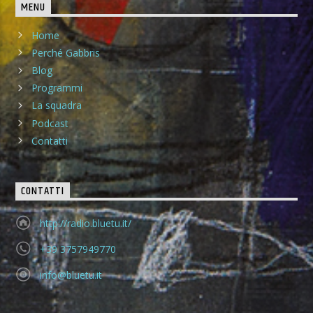
MENU
Home
Perché Gabbris
Blog
Programmi
La squadra
Podcast
Contatti
CONTATTI
http://radio.bluetu.it/
+39 3757949770
info@bluetu.it