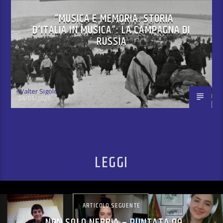
“MUSICA E MEMORIA. STORIA
D’ITALIA IN MUSICA”: LA CAMPAGNA DI
RUSSIA
Walter Sigolo
24/01/2026
LEGGI
ARTICOLO SEGUENTE
NON SOLO NEBBIA – PUNTATA 09