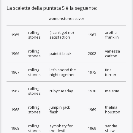
La scaletta della puntata 5 è la seguente:
womenstonescover
rolling
(i can’t get no)
aretha
1965
1967
stones
satisfaction
franklin
rolling
vanessa
1966
paint it black
2002
stones
carlton
rolling
let’s spend the
tina
1967
1975
stones
night together
turner
rolling
1967
ruby tuesday
1970
melanie
stones
rolling
jumpin’ jack
thelma
1968
1969
stones
flash
houston
rolling
symphaty for
sandie
1968
1969
stones
the devil
shaw