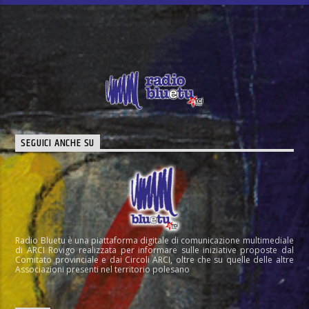
SEGUICI ANCHE SU
Radio Bluetu è una piattaforma digitale di comunicazione multimediale
di ARCI Rovigo realizzata per informare sulle iniziative proposte dal
Comitato provinciale e dai Circoli ARCI, oltre che su quelle delle altre
Associazioni presenti nel territorio polesano