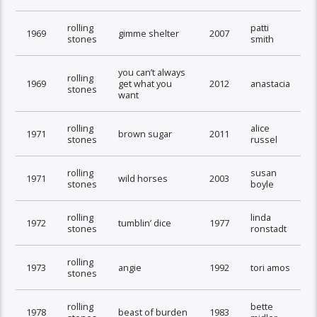
rolling
patti
1969
gimme shelter
2007
stones
smith
you can’t always
rolling
1969
get what you
2012
anastacia
stones
want
rolling
alice
1971
brown sugar
2011
stones
russel
rolling
susan
1971
wild horses
2003
stones
boyle
rolling
linda
1972
tumblin’ dice
1977
stones
ronstadt
rolling
1973
angie
1992
tori amos
stones
rolling
bette
1978
beast of burden
1983