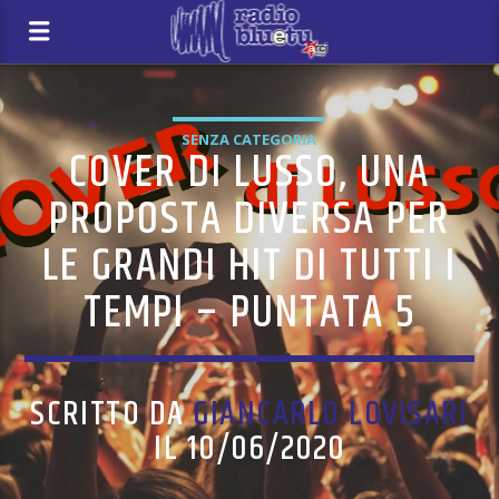
SENZA CATEGORIA
COVER DI LUSSO, UNA
PROPOSTA DIVERSA PER
LE GRANDI HIT DI TUTTI I
TEMPI – PUNTATA 5
SCRITTO DA
GIANCARLO LOVISARI
IL 10/06/2020