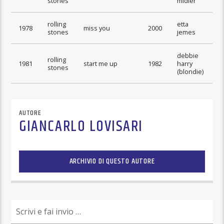
stones
midler
rolling
etta
1978
miss you
2000
stones
jemes
debbie
rolling
1981
start me up
1982
harry
stones
(blondie)
AUTORE
GIANCARLO LOVISARI
ARCHIVIO DI QUESTO AUTORE