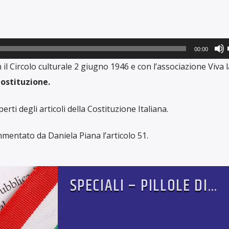
00:00
i
il Circolo culturale 2 giugno 1946 e con l’associazione Viva l
 Costituzione.
ti degli articoli della Costituzione Italiana.
mentato da Daniela Piana l’articolo 51.
SPECIALI – PILLOLE DI
i
COSTITUZIONE