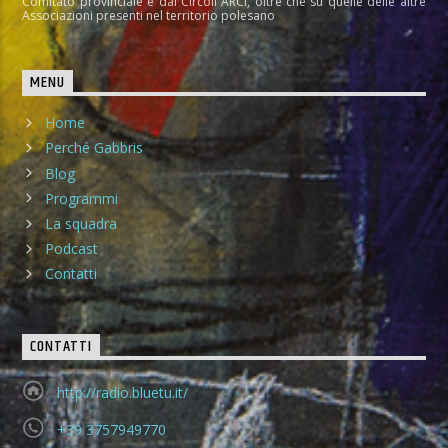
Comitato provinciale e dai Circoli ARCI, oltre che su quelle delle altre
Associazioni presenti nel territorio polesano
MENU
Home
Perché Gabbris
Blog
Programmi
La squadra
Podcast
Contatti
CONTATTI
http://radio.bluetu.it/
+39 3757949770