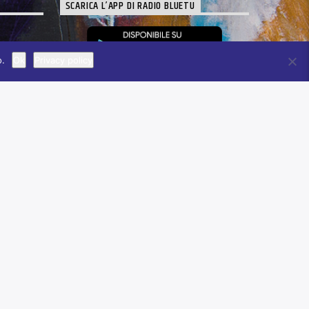
SCARICA L’APP DI RADIO BLUETU
o.
Ok
Privacy policy