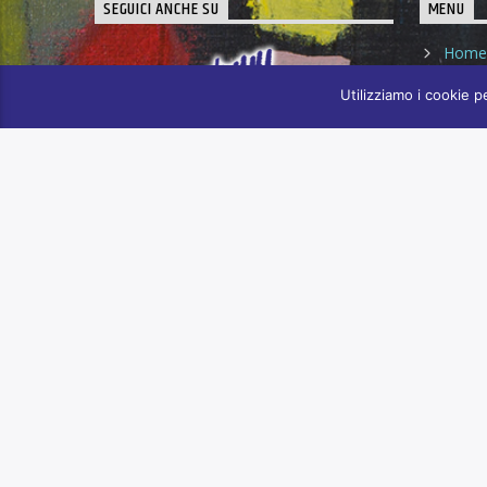
SEGUICI ANCHE SU
MENU
Home
Perch
Utilizziamo i cookie p
Blog
Prog
La sq
Radio Bluetu è una piattaforma digitale di
comunicazione multimediale di ARCI Rovigo
Podca
realizzata per informare sulle iniziative
proposte dal Comitato provinciale e dai Circoli
Contat
ARCI, oltre che su quelle delle altre Associazioni
presenti nel territorio polesano
© Arci 2021 - Tutti i diritti riservati - Privacy Pol