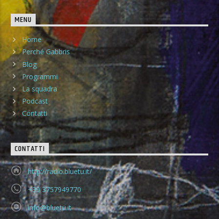
MENU
Home
Perché Gabbris
Blog
Programmi
La squadra
Podcast
Contatti
CONTATTI
http://radio.bluetu.it/
+39 3757949770
info@bluetu.it