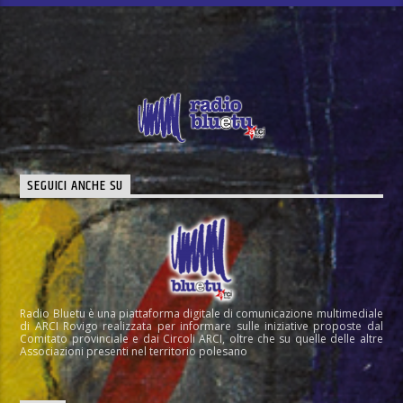
SEGUICI ANCHE SU
Radio Bluetu è una piattaforma digitale di comunicazione multimediale
di ARCI Rovigo realizzata per informare sulle iniziative proposte dal
Comitato provinciale e dai Circoli ARCI, oltre che su quelle delle altre
Associazioni presenti nel territorio polesano