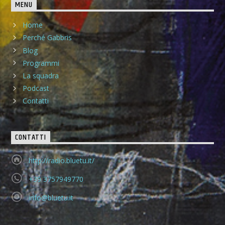
MENU
Home
Perché Gabbris
Blog
Programmi
La squadra
Podcast
Contatti
CONTATTI
http://radio.bluetu.it/
+39 3757949770
info@bluetu.it