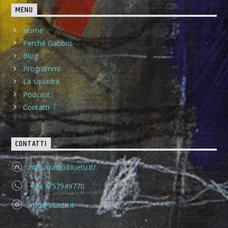
MENU
Home
Perché Gabbris
Blog
Programmi
La squadra
Podcast
Contatti
CONTATTI
http://radio.bluetu.it/
+39 3757949770
info@bluetu.it