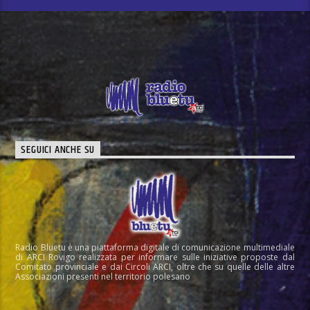
SEGUICI ANCHE SU
Radio Bluetu è una piattaforma digitale di comunicazione multimediale
di ARCI Rovigo realizzata per informare sulle iniziative proposte dal
Comitato provinciale e dai Circoli ARCI, oltre che su quelle delle altre
Associazioni presenti nel territorio polesano