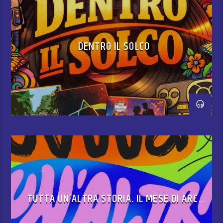
Tra collaborazioni in varie radio
locali dal 2009 al 2013 diventa
attore […]
DENTRO IL SOLCO
TUTTA UN’ALTRA STORIA. IL MESE DI ARCI
ON AIR