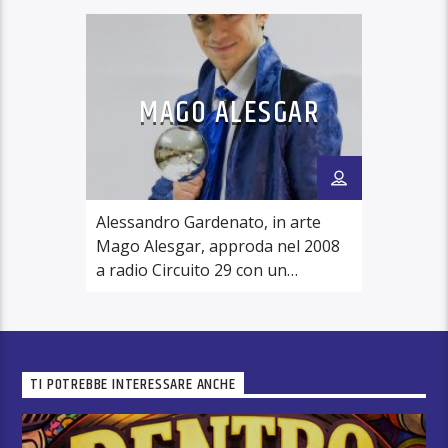
Ogni settimana una nuova puntata con tante
avventure e tanto divertimento tutto da
ascoltare!
MAGO ALESGAR
Storie, musica e magie nel magico mondo
Wawawiwowa!
Vivi la magia in radio con il Mago Alesgar!
Alessandro Gardenato, in arte
Mago Alesgar, approda nel 2008
Da Ottobre 2021 disponibile anche il canale You
a radio Circuito 29 con un
Tube per il magico mondo di Wawawiwowa:
programma di intrattenimento
https://youtu.be/1QZVLz_2hxE
“Non arrivo al 29”. Sempre in
quell’anno partecipa al concorso
“Vota la voce”, realizzato
TI POTREBBE INTERESSARE ANCHE
dall’emittente bresciana Radio
Voce, vincendolo ed entrando così
a far parte dello staff della radio.