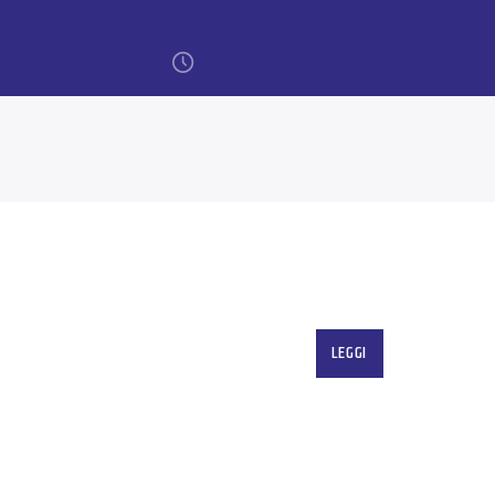
Tutta un’altra storia. 
dell’Arci. Un appunt
LEGGI
raccontare le attività
tema principale e arri