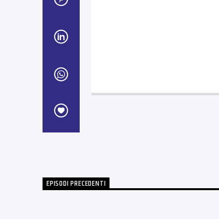
EPISODI PRECEDENTI
TUTTA UN'ALTRA STORIA. IL MESE DI ARCI ON AIR