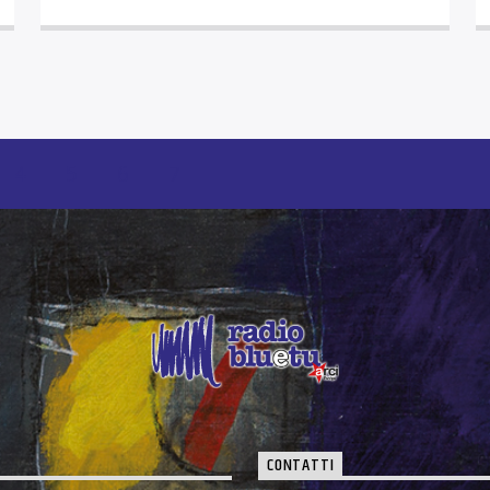
4
5
6
7
CONTATTI