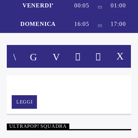
VENERDI’
00:05
01:00
DOMENICA
16:05
17:00
Una selezione musicale non convenzionale, alla scoperta
del pop/rock degli ultimi decenni, per un pomeriggio in
LEGGI
musica. Una visione personale della rivoluzione musicale
degli ultimi 50 anni.
ULTRAPOP! SQUADRA