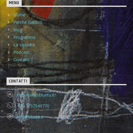
MENU
Home
Perché Gabbris
Blog
Programmi
La squadra
Podcast
Contatti
CONTATTI
http://radio.bluetu.it/
+39 3757949770
info@bluetu.it