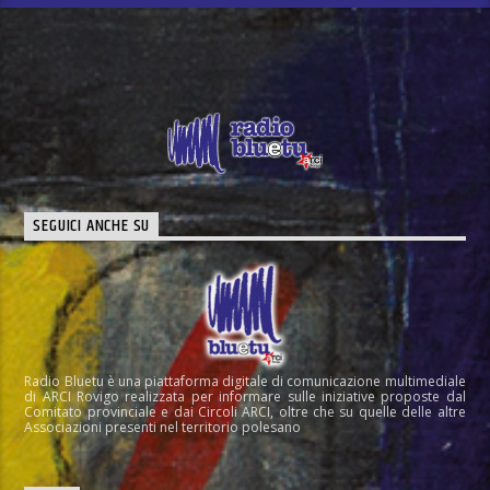
SEGUICI ANCHE SU
Radio Bluetu è una piattaforma digitale di comunicazione multimediale
di ARCI Rovigo realizzata per informare sulle iniziative proposte dal
Comitato provinciale e dai Circoli ARCI, oltre che su quelle delle altre
Associazioni presenti nel territorio polesano