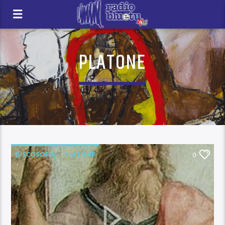
PLATONE
DISCOSOFIA
PLATONE
0