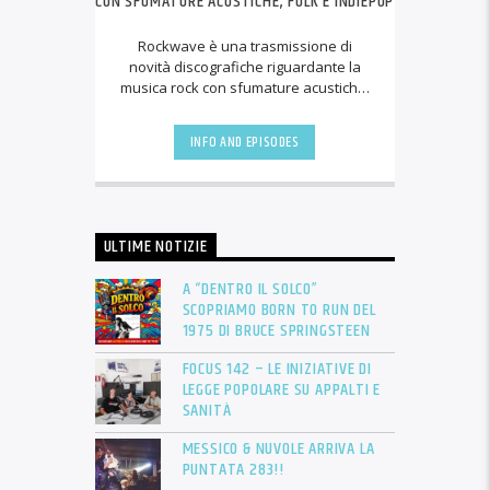
CON SFUMATURE ACUSTICHE, FOLK E INDIEPOP
Rockwave è una trasmissione di
novità discografiche riguardante la
musica rock con sfumature acustiche,
folk e indiepop. Ogni settimana viene
proposta [...]
INFO AND EPISODES
ULTIME NOTIZIE
A “DENTRO IL SOLCO”
SCOPRIAMO BORN TO RUN DEL
1975 DI BRUCE SPRINGSTEEN
FOCUS 142 – LE INIZIATIVE DI
LEGGE POPOLARE SU APPALTI E
SANITÀ
MESSICO & NUVOLE ARRIVA LA
PUNTATA 283!!