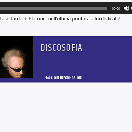
00:00
i
fase tarda di Platone, nell’ultima puntata a lui dedicata!
DISCOSOFIA
MAGGIORI INFORMAZIONI
i