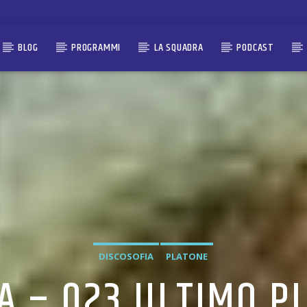
BLOG
PROGRAMMI
LA SQUADRA
PODCAST
DISCOSOFIA
PLATONE
A – 023 ULTIMO P