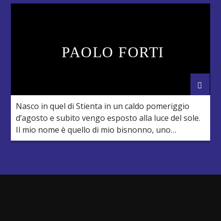
incontri) coinvolgendo i suoi studenti e le
istituzioni ed associazioni del territorio. Rodigina e
polesana “doc”, […]
PAOLO FORTI
Nasco in quel di Stienta in un caldo pomeriggio
d’agosto e subito vengo esposto alla luce del sole.
Il mio nome è quello di mio bisnonno, uno
scariolante che portava due vistosi baffi ed amava
guardare i programmi televisivi tenendomi accanto
a lui. In casa si ascoltava molta musica, quella
trasmessa dalla radio, e si […]