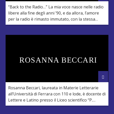
“Back to the Radio…” La mia voce nasce nelle radio
libere alla fine degli anni ’90, e da allora, l’amore
per la radio è rimasto immutato, con la stessa
intensità di sempre. Appassionato di musica, ho
avuto la fortuna di vivere esperienze come
conduttore, DJ e speaker in diverse emittenti
radiofoniche tra Emilia, Triveneto, Lazio, […]
ROSANNA BECCARI
Rosanna Beccari, laureata in Materie Letterarie
all’Università di Ferrara con 110 e lode, è docente di
Lettere e Latino presso il Liceo scientifico “P.
Paleocapa” di Rovigo, dove nel corso degli anni ha
realizzato vari eventi culturali (mostre, convegni,