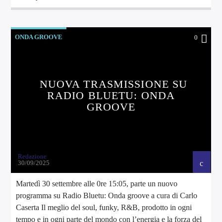
ONDA GROOVE
0
NUOVA TRASMISSIONE SU
RADIO BLUETU: ONDA
GROOVE
Redazione
30/09/2025
Martedì 30 settembre alle 0re 15:05, parte un nuovo
programma su Radio Bluetu: Onda groove a cura di Carlo
Caserta Il meglio del soul, funky, R&B, prodotto in ogni
tempo e in ogni parte del mondo con l’energia e la forza del