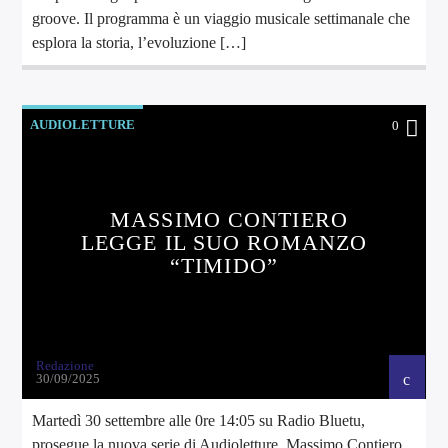
groove. Il programma è un viaggio musicale settimanale che
esplora la storia, l’evoluzione […]
AUDIOLETTURE
0
MASSIMO CONTIERO
LEGGE IL SUO ROMANZO
“TIMIDO”
Redazione
30/09/2025
Martedì 30 settembre alle 0re 14:05 su Radio Bluetu,
prosegue la nuova serie di Audioletture. Massimo Contiero