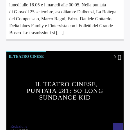
lunedì alle 16.05 e i martedì alle 00,05. Nella puntata
di Giovedì 25 settembre, ascoltiamo: Dalbenzi, La Bottega
del Compensato, Marco Ragni, Brizz, Daniele Gottardo,
Delta blues Family e l’intervista con i Folletti del Grande
Bosco. Le trasmissioni si […]
IL TEATRO CINESE
0
IL TEATRO CINESE,
PUNTATA 281: SO LONG
SUNDANCE KID
Redazione