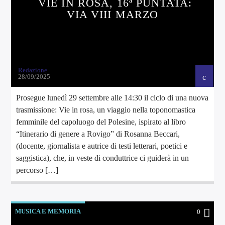
VIE IN ROSA, 16ª PUNTATA:
VIA VIII MARZO
Redazione
28/09/2025
Prosegue lunedì 29 settembre alle 14:30 il ciclo di una nuova
trasmissione: Vie in rosa, un viaggio nella toponomastica
femminile del capoluogo del Polesine, ispirato al libro
“Itinerario di genere a Rovigo” di Rosanna Beccari,
(docente, giornalista e autrice di testi letterari, poetici e
saggistica), che, in veste di conduttrice ci guiderà in un
percorso […]
MUSICA E MEMORIA
0