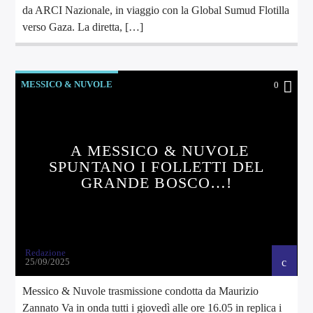
da ARCI Nazionale, in viaggio con la Global Sumud Flotilla
verso Gaza. La diretta, […]
MESSICO & NUVOLE
0
A MESSICO & NUVOLE
SPUNTANO I FOLLETTI DEL
GRANDE BOSCO…!
Redazione
25/09/2025
Messico & Nuvole trasmissione condotta da Maurizio
Zannato Va in onda tutti i giovedì alle ore 16.05 in replica i