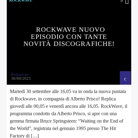
ROCKWAVE
0
ROCKWAVE NUOVO
EPISODIO CON TANTE
NOVITÀ DISCOGRAFICHE!
Redazione
30/09/2025
Martedì 30 settembre alle 16,05 va in onda la nuova puntata
di Rockwave, in compagnia di Alberto Prisco! Replica
giovedì alle 00,05 e venerdì ancora alle 16,05. RockWave, il
programma condotto da Alberto Prisco, si apre con una
gemma firmata Bruce Springsteen: “Waiting on the End of
the World”, registrata nel gennaio 1995 presso The Hit
Factory di […]