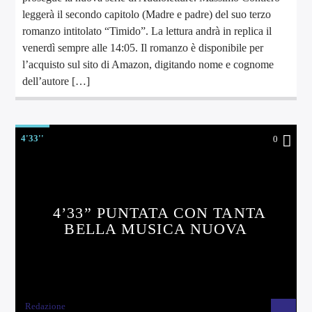
leggerà il secondo capitolo (Madre e padre) del suo terzo
romanzo intitolato “Timido”. La lettura andrà in replica il
venerdì sempre alle 14:05. Il romanzo è disponibile per
l’acquisto sul sito di Amazon, digitando nome e cognome
dell’autore […]
4'33''
0
4’33” PUNTATA CON TANTA
BELLA MUSICA NUOVA
Redazione