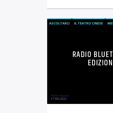
ASCOLTARCI
IL TEATRO CINESE
ME
SHE'S A REBEL
RADIO BLUET
EDIZION
Walter Sigolo
17/06/2021