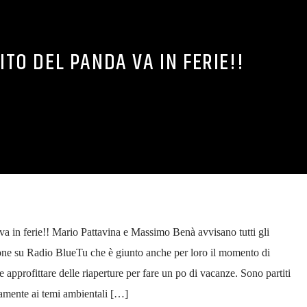
ITO DEL PANDA VA IN FERIE!!
ferie!! Mario Pattavina e Massimo Benà avvisano tutti gli
sione su Radio BlueTu che è giunto anche per loro il momento di
 approfittare delle riaperture per fare un po di vacanze. Sono partiti
amente ai temi ambientali […]