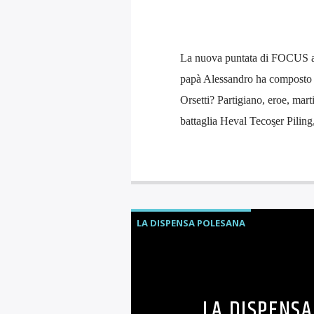
La nuova puntata di FOCUS ant
papà Alessandro ha composto r
Orsetti? Partigiano, eroe, mart
battaglia Heval Tecoᶊer Piling, 
LA DISPENSA POLESANA
LA DISPENSA