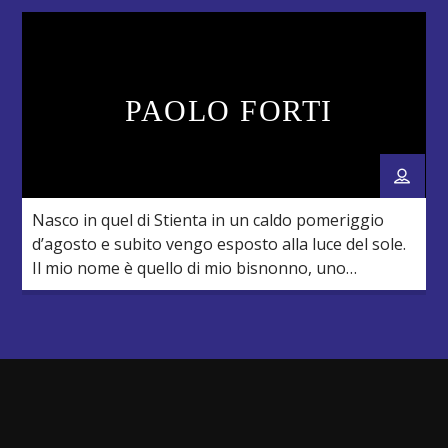
incontri) coinvolgendo i suoi studenti e le
istituzioni ed associazioni del territorio. Rodigina e
polesana “doc”, […]
PAOLO FORTI
Nasco in quel di Stienta in un caldo pomeriggio
d’agosto e subito vengo esposto alla luce del sole.
Il mio nome è quello di mio bisnonno, uno
scariolante che portava due vistosi baffi ed amava
guardare i programmi televisivi tenendomi accanto
a lui. In casa si ascoltava molta musica, quella
trasmessa dalla radio, e si […]