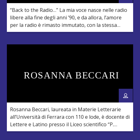
“Back to the Radio…” La mia voce nasce nelle radio
libere alla fine degli anni ’90, e da allora, l’amore
per la radio è rimasto immutato, con la stessa
intensità di sempre. Appassionato di musica, ho
avuto la fortuna di vivere esperienze come
conduttore, DJ e speaker in diverse emittenti
radiofoniche tra Emilia, Triveneto, Lazio, […]
ROSANNA BECCARI
Rosanna Beccari, laureata in Materie Letterarie
all’Università di Ferrara con 110 e lode, è docente di
Lettere e Latino presso il Liceo scientifico “P.
Paleocapa” di Rovigo, dove nel corso degli anni ha
realizzato vari eventi culturali (mostre, convegni,