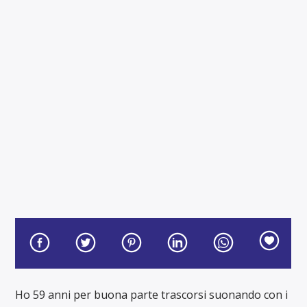
MESSICO & NUVOLE
La musica a chilometro zero di Radio BlueTu
Ho 59 anni per buona parte trascorsi suonando con i