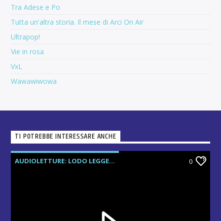
Tra Adese e Po
Tutta un'altra storia. Il mese di Arci On Air
Ultrapop!
Vie in rosa
VxL
Wawawiwowa
TI POTREBBE INTERESSARE ANCHE
AUDIOLETTURE: LODO LEGGE...
0