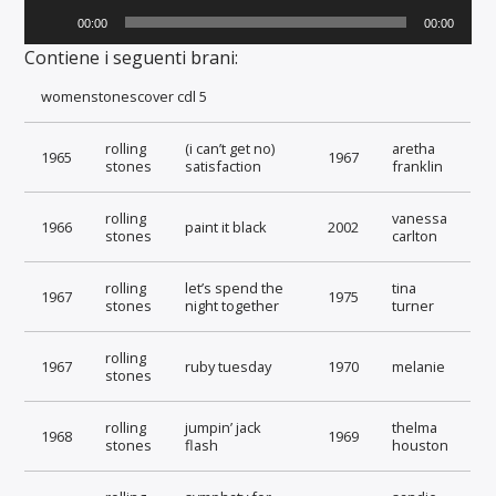
Audio
00:00
00:00
Player
Contiene i seguenti brani:
womenstonescover cdl 5
rolling
(i can’t get no)
aretha
1965
1967
stones
satisfaction
franklin
rolling
vanessa
1966
paint it black
2002
stones
carlton
rolling
let’s spend the
tina
1967
1975
stones
night together
turner
rolling
1967
ruby tuesday
1970
melanie
stones
rolling
jumpin’ jack
thelma
1968
1969
stones
flash
houston