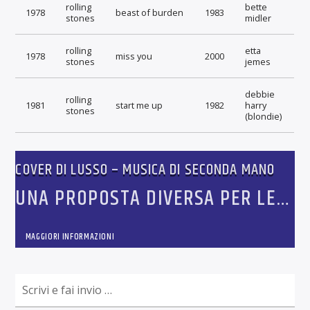
rolling
bette
1978
beast of burden
1983
stones
midler
rolling
etta
1978
miss you
2000
stones
jemes
debbie
rolling
1981
start me up
1982
harry
stones
(blondie)
COVER DI LUSSO – MUSICA DI SECONDA MANO
UNA PROPOSTA DIVERSA PER LE
GRANDI HIT DI TUTTI I TEMPI
MAGGIORI INFORMAZIONI