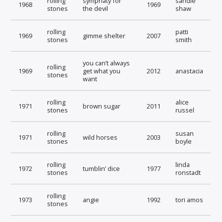
rolling
symphaty for
sandie
1968
1969
stones
the devil
shaw
rolling
patti
1969
gimme shelter
2007
stones
smith
you can’t always
rolling
1969
get what you
2012
anastacia
stones
want
rolling
alice
1971
brown sugar
2011
stones
russel
rolling
susan
1971
wild horses
2003
stones
boyle
rolling
linda
1972
tumblin’ dice
1977
stones
ronstadt
rolling
1973
angie
1992
tori amos
stones