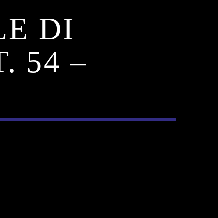
LE DI
 54 –