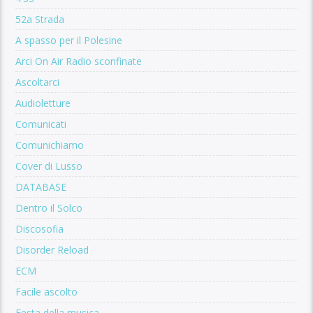
52a Strada
A spasso per il Polesine
Arci On Air Radio sconfinate
Ascoltarci
Audioletture
Comunicati
Comunichiamo
Cover di Lusso
DATABASE
Dentro il Solco
Discosofia
Disorder Reload
ECM
Facile ascolto
Festa della musica