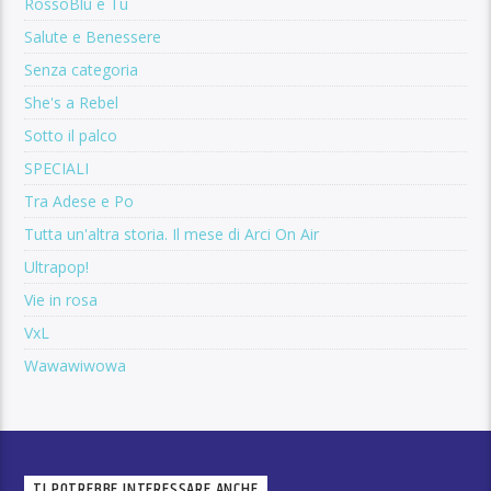
RossoBlu e Tu
Salute e Benessere
Senza categoria
She's a Rebel
Sotto il palco
SPECIALI
Tra Adese e Po
Tutta un'altra storia. Il mese di Arci On Air
Ultrapop!
Vie in rosa
VxL
Wawawiwowa
TI POTREBBE INTERESSARE ANCHE