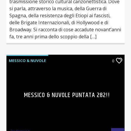
trasmissione storico cultural canzonettistica. Dove
si parla, attraverso la musica, della Guerra di
Spagna, della resistenza degli Etiopi ai fascisti,
delle Brigate Internazionali, di Hollywood e di
Broadway. Si racconta di cose accadute novant’anni
fa, tre anni prima dello scoppio della […]
MESSICO & NUVOLE
0
MESSICO & NUVOLE PUNTATA 282!!
Redazione