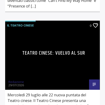
diventati classici come “Can’t Find My Way Home” e
“Presence of […]
IL TEATRO CINESE
0
TEATRO CINESE: VUELVO AL SUR
Redazione
29/07/2026
Mercoledì 29 luglio alle 22 nuova puntata del
Teatro cinese. Il Teatro Cinese presenta una