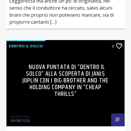
Leggerezza ma anche un po’ di originalità, nel
senso che il conduttore ha cercato, salvo alcuni
brani che proprio non potevano mancare, sia di
proporre cantanti […]
DENTRO IL SOLCO
0
NUOVA PUNTATA DI “DENTRO IL
SOLCO” ALLA SCOPERTA DI JANIS
JOPLIN CON I BIG BROTHER AND THE
HOLDING COMPANY IN “CHEAP
THRILLS”
Redazione
04/08/2026