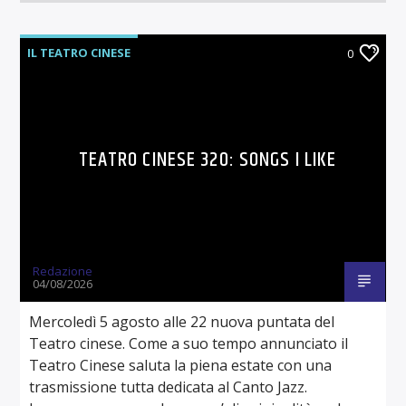
IL TEATRO CINESE
0
TEATRO CINESE 320: SONGS I LIKE
Redazione
04/08/2026
Mercoledì 5 agosto alle 22 nuova puntata del
Teatro cinese. Come a suo tempo annunciato il
Teatro Cinese saluta la piena estate con una
trasmissione tutta dedicata al Canto Jazz.