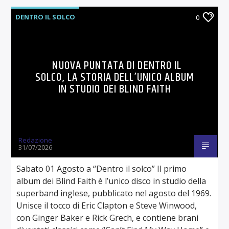
DENTRO IL SOLCO
0
NUOVA PUNTATA DI DENTRO IL
SOLCO, LA STORIA DELL’UNICO ALBUM
IN STUDIO DEI BLIND FAITH
Redazione
31/07/2026
Sabato 01 Agosto a “Dentro il solco” Il primo
album dei Blind Faith è l’unico disco in studio della
superband inglese, pubblicato nel agosto del 1969.
Unisce il tocco di Eric Clapton e Steve Winwood,
con Ginger Baker e Rick Grech, e contiene brani