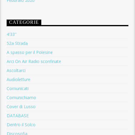
Febbraio 2020
CATEGORIE
4'33''
52a Strada
A spasso per il Polesine
Arci On Air Radio sconfinate
Ascoltarci
Audioletture
Comunicati
Comunichiamo
Cover di Lusso
DATABASE
Dentro il Solco
Discosofia