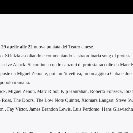
29 aprile alle 22
nuova puntata del Teatro cinese.
o. Si inizia ascoltando e commentando la straordinaria song di protesta
sive Attack. Si continua con le canzoni di protesta raccolte da Marc R
oste da Miguel Zenon e, poi : un’invettiva, un omaggio a Cuba e due
 popolo iraniano.
Attack, Miguel Zenon, Marc Ribot, Kip Hanrahan, Roberto Fonseca, Ibra
e Ross, The Doors, The Low Note Quintet, Xiomara Laugart, Steve Sw
n , Fay Victor, James Brandon Lewis, Luis Perdomo, Hans Glawischn