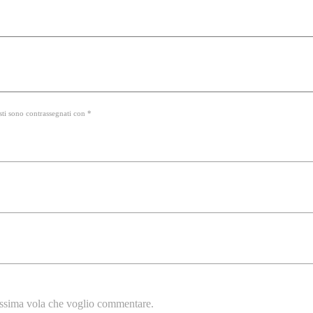
sti sono contrassegnati con *
rossima vola che voglio commentare.