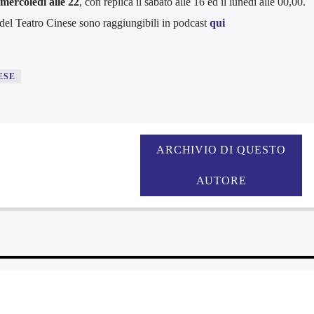
 mercoledì alle 22
, con replica il sabato alle 16 ed il lunedì alle 00,00.
del Teatro Cinese sono raggiungibili in podcast
qui
ESE
ARCHIVIO DI QUESTO
AUTORE