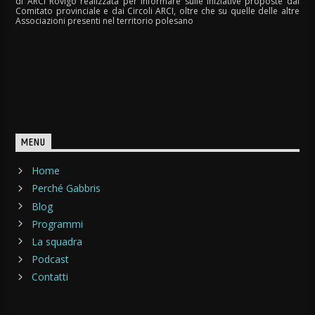
di ARCI Rovigo realizzata per informare sulle iniziative proposte dal
Comitato provinciale e dai Circoli ARCI, oltre che su quelle delle altre
Associazioni presenti nel territorio polesano
MENU
Home
Perché Gabbris
Blog
Programmi
La squadra
Podcast
Contatti