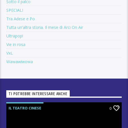
Sotto il palco
SPECIALI
Tra Adese e Po
Tutta un'altra storia. Il mese di Arci On Air
Ultrapop!
Vie in rosa
VxL
Wawawiwowa
TI POTREBBE INTERESSARE ANCHE
IL TEATRO CINESE
0