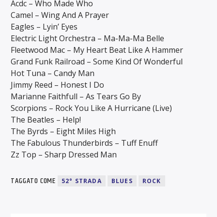
Acdc – Who Made Who
Camel – Wing And A Prayer
Eagles – Lyin’ Eyes
Electric Light Orchestra – Ma-Ma-Ma Belle
Fleetwood Mac – My Heart Beat Like A Hammer
Grand Funk Railroad – Some Kind Of Wonderful
Hot Tuna – Candy Man
Jimmy Reed – Honest I Do
Marianne Faithfull – As Tears Go By
Scorpions – Rock You Like A Hurricane (Live)
The Beatles – Help!
The Byrds – Eight Miles High
The Fabulous Thunderbirds – Tuff Enuff
Zz Top – Sharp Dressed Man
TAGGATO COME
52° STRADA
BLUES
ROCK