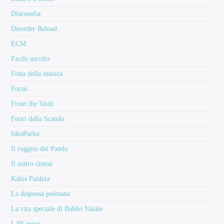
Discosofia
Disorder Reload
ECM
Facile ascolto
Festa della musica
Focus
From the Vault
Fuori dalla Scatola
IdeaParko
Il ruggito del Panda
Il teatro cinese
Kalos Paideia
La dispensa polesana
La vita speciale di Babbo Natale
LAV news