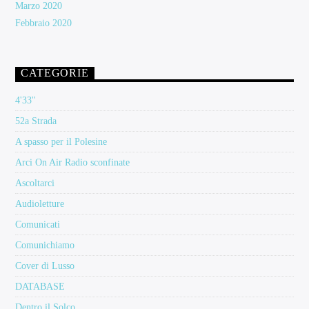
Marzo 2020
Febbraio 2020
CATEGORIE
4'33''
52a Strada
A spasso per il Polesine
Arci On Air Radio sconfinate
Ascoltarci
Audioletture
Comunicati
Comunichiamo
Cover di Lusso
DATABASE
Dentro il Solco