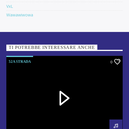
VxL
Wawawiwowa
TI POTREBBE INTERESSARE ANCHE
52A STRADA
0