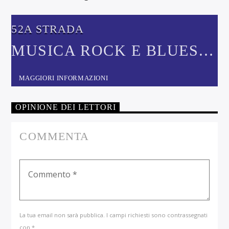
52A STRADA
MUSICA ROCK E BLUES
ANNI '60-'70-'80
MAGGIORI INFORMAZIONI
OPINIONE DEI LETTORI
COMMENTA
La tua email non sarà pubblica. I campi richiesti sono contrassegnati
con *